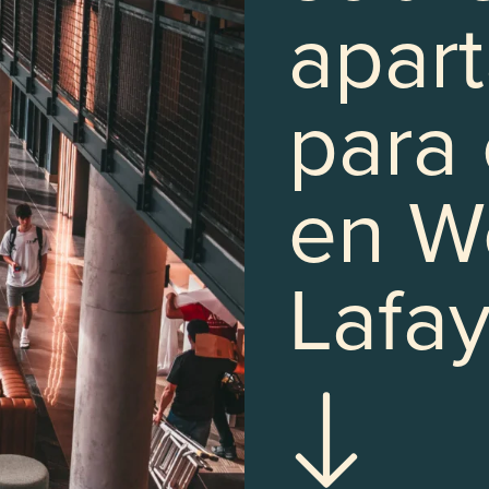
apar
para 
en W
Lafay