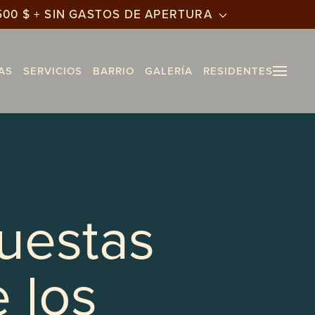
500 $ + SIN GASTOS DE APERTURA
AS
SERVICIOS
BARRIO
GALERÍA
RESIDENTES
uestas
 los