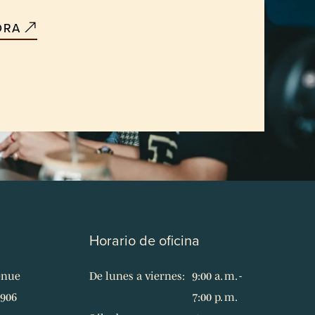
ORA
Horario de oficina
enue
De lunes a viernes:
9:00 a. m. -
7906
7:00 p. m.