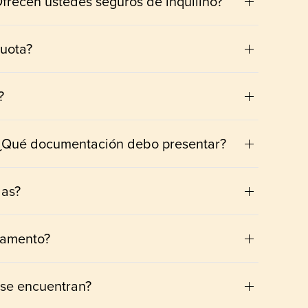
¿Ofrecen ustedes seguros de inquilino?
cuota?
?
? ¿Qué documentación debo presentar?
das?
tamento?
se encuentran?