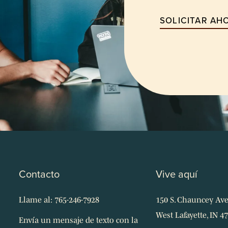
SOLICITAR AH
Contacto
Vive aquí
Llame al: 765-246-7928
150 S. Chauncey Av
West Lafayette, IN 4
Envía un mensaje de texto con la