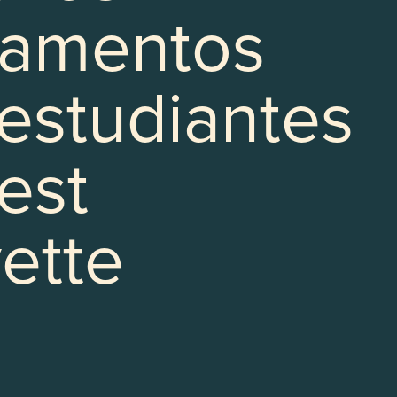
tamentos
estudiantes
est
ette